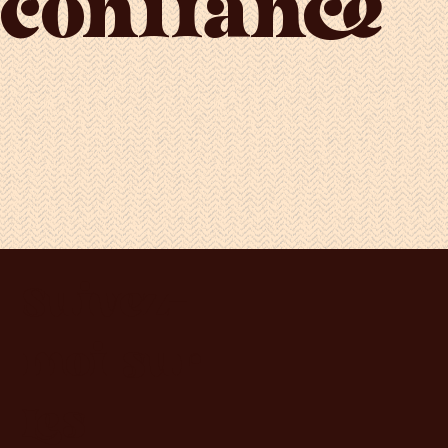
confiance
Suivez-
moi sur
les