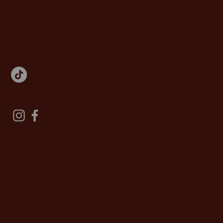
réseaux
sociaux
Jim et Débo