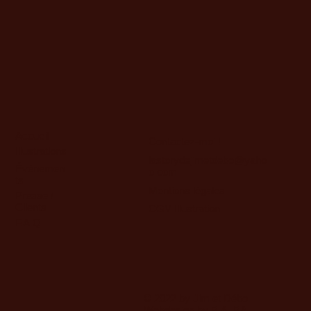
Accueil
Contactez-moi !
Illustrations
lastorydejimetdebo@yaho
Événemen
o.com
ts
Mentions légales
Presse /
Clients
CGV Illustration
F.A.Q
© 2022 by Jim et Débo.
Webdesign by
B.A_BA