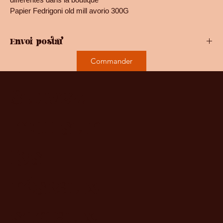
Papier Fedrigoni old mill avorio 300G
Envoi postal
2,82€ en lettre suivie
Commander
Suivez-
moi sur
les
réseaux
sociaux