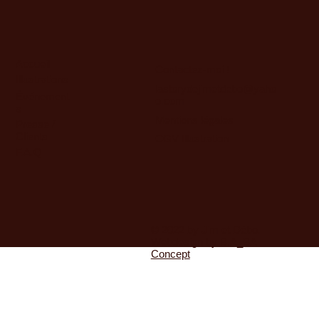
Accueil
Contactez-moi !
Illustrations
lastorydejimetdebo@yaho
Événement
o.com
s
Mentions légales
Presse /
Clients
CGV Illustration
F.A.Q
© 2022 by Jim et Débo.
Webdesign by
B.A_BA
Concept