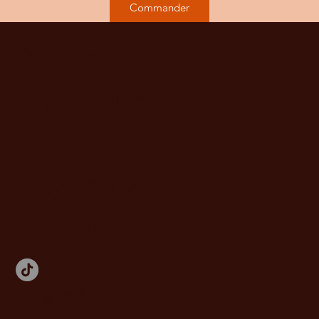
6,50€ en lettre suivie
Commander
Suivez-
moi sur
les
réseaux
sociaux
Jim et Débo